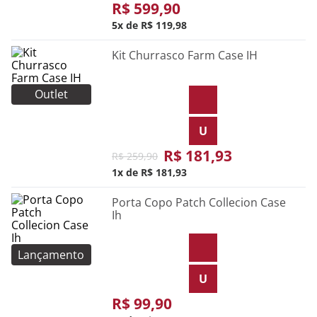
R$
599
,
90
5
R$
119
,
98
Kit Churrasco Farm Case IH
Outlet
U
R$
181
,
93
R$
259
,
90
1
R$
181
,
93
Porta Copo Patch Collecion Case
Ih
Lançamento
U
R$
99
,
90