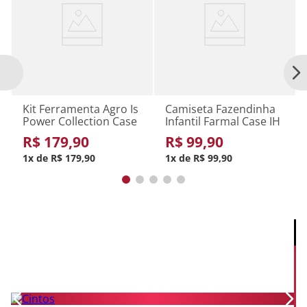
U
2 anos
4 anos
Adicionar ao carrinho
Adicionar ao carrinho
Kit Ferramenta Agro Is
Camiseta Fazendinha
Power Collection Case
Infantil Farmal Case IH
Ih
R$
179
,
90
R$
99
,
90
1
R$
179
,
90
1
R$
99
,
90