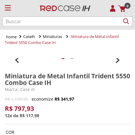
0
Buscar
Caseih
Miniaturas
Miniatura de Metal Infantil
Trident 5550 Combo Case IH
Miniatura de Metal Infantil Trident 5550
Combo Case IH
Case ih
R$
1
.
139
,
90
economize
R$
341
,
97
R$
797
,
93
12
R$
117
,
98
COR