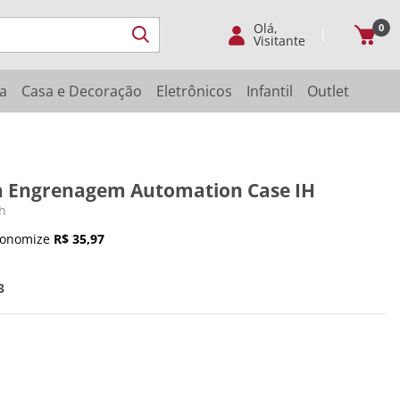
Olá,
0
Visitante
ia
Casa e Decoração
Eletrônicos
Infantil
Outlet
a Engrenagem Automation Case IH
h
conomize
R$
35
,
97
3