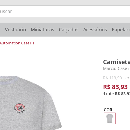
scar
o
Vestuário
Miniaturas
Calçados
Acessórios
Papelar
Automation Case IH
Camiset
Case i
R$
119
,
90
e
R$
83
,
93
1
R$
83
,
9
COR