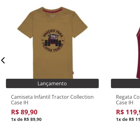
2A
4A
6A
8A
10A
12A
Adicionar ao carrinho
Adic
Lançamento
Camiseta Infantil Tractor Collection
Regata Co
Case IH
Case IH
R$
89
,
90
R$
119
,
1
R$
89
,
90
1
R$
1