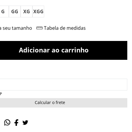
G
GG
XG
XGG
a seu tamanho
Tabela de medidas
Adicionar ao carrinho
EP
Calcular o frete