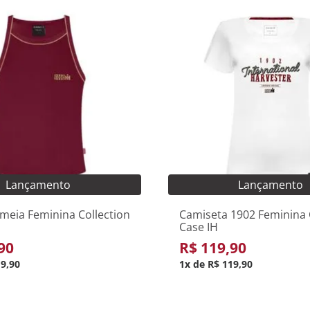
PP
P
M
PP
P
G
GG
GG
ionar ao carrinho
Adicionar ao car
Lançamento
Lançamento
meia Feminina Collection
Camiseta 1902 Feminina 
Case IH
90
R$
119
,
90
19
,
90
1
R$
119
,
90