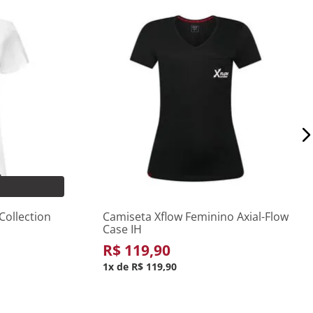
M
G
PP
P
M
G
GG
rinho
Adicionar ao carrinho
Collection
Camiseta Xflow Feminino Axial-Flow
Case IH
R$
119
,
90
1
R$
119
,
90