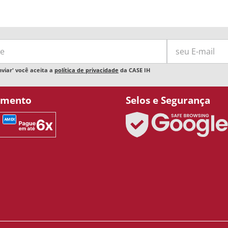
nviar' você aceita a
política de privacidade
da CASE IH
amento
Selos e Segurança