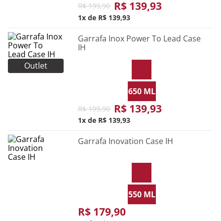
R$
139
,
93
R$
199
,
90
1
R$
139
,
93
Garrafa Inox Power To Lead Case
IH
Outlet
650 ML
R$
139
,
93
R$
199
,
90
1
R$
139
,
93
Garrafa Inovation Case IH
550 ML
R$
179
,
90