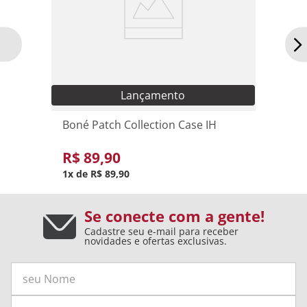
U
Adicionar ao carrinho
Lançamento
Boné Patch Collection Case IH
R$
89
,
90
1
R$
89
,
90
Se conecte com a gente!
Cadastre seu e-mail para receber
novidades e ofertas exclusivas.